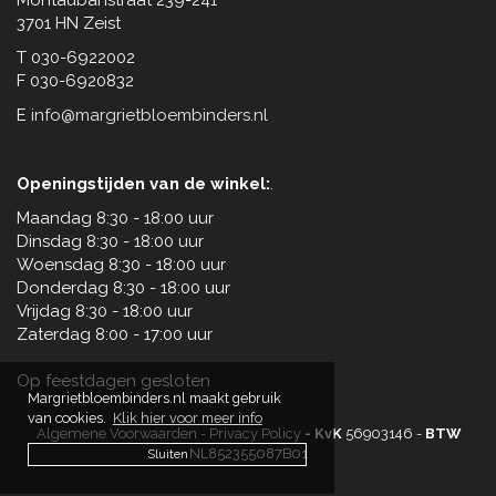
Montaubanstraat 239-241
3701 HN Zeist
T 030-6922002
F 030-6920832
E
info@margrietbloembinders.nl
Openingstijden van de winkel:
.
Maandag 8:30 - 18:00 uur
Dinsdag 8:30 - 18:00 uur
Woensdag 8:30 - 18:00 uur
Donderdag 8:30 - 18:00 uur
Vrijdag 8:30 - 18:00 uur
Zaterdag 8:00 - 17:00 uur
Op feestdagen gesloten
Margrietbloembinders.nl maakt gebruik
van cookies.
Klik hier voor meer info
Algemene Voorwaarden
-
Privacy Policy
- KvK
56903146
-
BTW
NL852355087B01
Sluiten