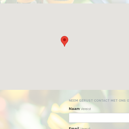
NEEM GERUST CONTACT MET ONS O
Naam
Vereist
Email
Vereist