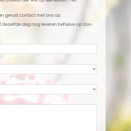
het boeket hier wel op aansluiten. Het
n gerust contact met ons op.
het dezelfde dag nog leveren behalve op zon-