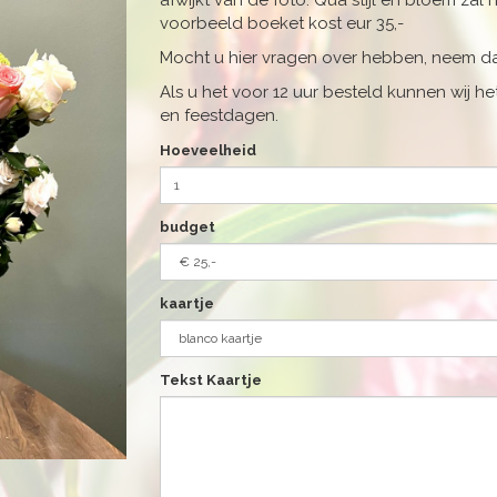
afwijkt van de foto. Qua stijl en bloem zal 
voorbeeld boeket kost eur 35,-
Mocht u hier vragen over hebben, neem da
Als u het voor 12 uur besteld kunnen wij 
en feestdagen.
Hoeveelheid
budget
kaartje
Tekst Kaartje