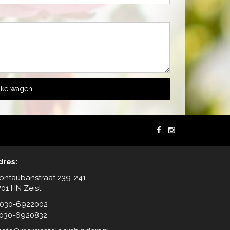
nkelwagen
dres:
ontaubanstraat 239-241
701 HN Zeist
 030-6922002
 030-6920832